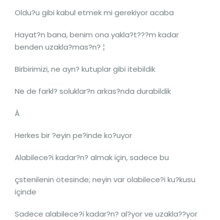
Oldu?u gibi kabul etmek mi gerekiyor acaba
Hayat?n bana, benim ona yakla?t???m kadar
benden uzakla?mas?n? ¦
Birbirimizi, ne ayn? kutuplar gibi itebildik
Ne de farkl? soluklar?n arkas?nda durabildik
Â
Herkes bir ?eyin pe?inde ko?uyor
Alabilece?i kadar?n? almak için, sadece bu
çstenilenin ötesinde; neyin var olabilece?i ku?kusu
içinde
Sadece alabilece?i kadar?n? al?yor ve uzakla??yor