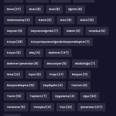
Emre
(27)
Enes
(8)
Erva
(8)
Eğitim
(8)
Galatasaray
(4)
Gerisi
(5)
Gezi
(8)
Günü
(10)
Hayvan
(9)
Hayvancılığında
(7)
Hekim
(5)
Istanbul
(6)
Konya
(28)
Konya Hayvancılığında Rasyonelleşme
(7)
Koyun
(5)
Maç
(4)
Mehmet
(147)
Mehmet Şenarslan
(8)
Mezuniyet
(5)
Müdürlüğü
(7)
Nisa
(22)
Oyun
(5)
Proje
(27)
Rasyon
(11)
Rasyonelleşme
(15)
Seydişehir
(4)
Tanıtım
(9)
Tarım
(19)
Toplantı
(7)
Uygulama
(4)
Uğur
(62)
Veteriner
(5)
Voleybol
(4)
Yazı
(23)
Şenarslan
(217)