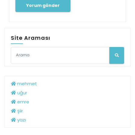
Site Araması
mehmet
uğur
emre
şiir
yazı