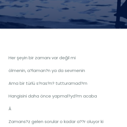
Her şeyin bir zamanı var değil mi
ölmenin, a?laman?n ya da sevmenin
Ama bir türlü s?ras?n? tutturamad?m
Hangisini daha önce yapmal?yd?m acaba
Â
Zamans?z gelen sorular o kadar a??r oluyor ki