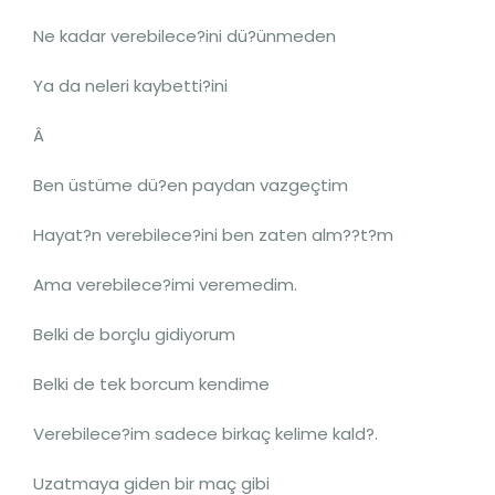
Ne kadar verebilece?ini dü?ünmeden
Ya da neleri kaybetti?ini
Â
Ben üstüme dü?en paydan vazgeçtim
Hayat?n verebilece?ini ben zaten alm??t?m
Ama verebilece?imi veremedim.
Belki de borçlu gidiyorum
Belki de tek borcum kendime
Verebilece?im sadece birkaç kelime kald?.
Uzatmaya giden bir maç gibi