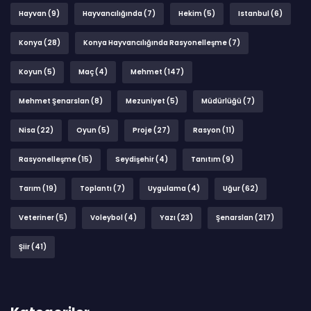
Hayvan
(9)
Hayvancılığında
(7)
Hekim
(5)
Istanbul
(6)
Konya
(28)
Konya Hayvancılığında Rasyonelleşme
(7)
Koyun
(5)
Maç
(4)
Mehmet
(147)
Mehmet Şenarslan
(8)
Mezuniyet
(5)
Müdürlüğü
(7)
Nisa
(22)
Oyun
(5)
Proje
(27)
Rasyon
(11)
Rasyonelleşme
(15)
Seydişehir
(4)
Tanıtım
(9)
Tarım
(19)
Toplantı
(7)
Uygulama
(4)
Uğur
(62)
Veteriner
(5)
Voleybol
(4)
Yazı
(23)
Şenarslan
(217)
Şiir
(41)