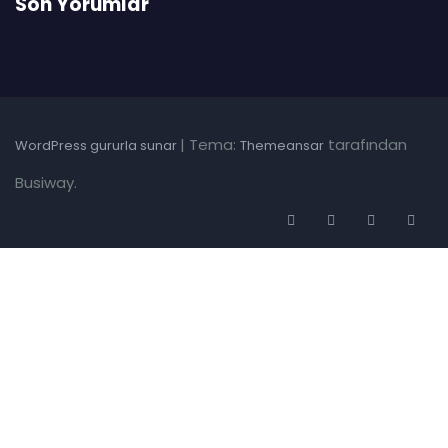
Son Yorumlar
|
Tema:
tarafından
WordPress gururla sunar
Themeansar
Busiway.