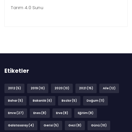
Tarım 4.0 Sunu
Etiketler
2012
(5)
2019
(10)
2020
(13)
2021
(15)
Aile
(12)
Bahar
(5)
Bakanlık
(6)
Bozkır
(5)
Doğum
(11)
Emre
(27)
Enes
(8)
Erva
(8)
Eğitim
(8)
Galatasaray
(4)
Gerisi
(5)
Gezi
(8)
Günü
(10)