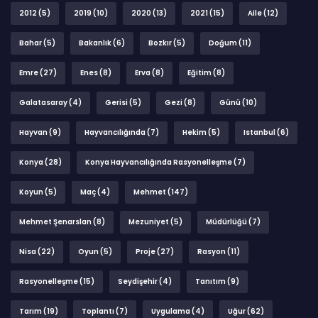
2012
(5)
2019
(10)
2020
(13)
2021
(15)
Aile
(12)
Bahar
(5)
Bakanlık
(6)
Bozkır
(5)
Doğum
(11)
Emre
(27)
Enes
(8)
Erva
(8)
Eğitim
(8)
Galatasaray
(4)
Gerisi
(5)
Gezi
(8)
Günü
(10)
Hayvan
(9)
Hayvancılığında
(7)
Hekim
(5)
Istanbul
(6)
Konya
(28)
Konya Hayvancılığında Rasyonelleşme
(7)
Koyun
(5)
Maç
(4)
Mehmet
(147)
Mehmet Şenarslan
(8)
Mezuniyet
(5)
Müdürlüğü
(7)
Nisa
(22)
Oyun
(5)
Proje
(27)
Rasyon
(11)
Rasyonelleşme
(15)
Seydişehir
(4)
Tanıtım
(9)
Tarım
(19)
Toplantı
(7)
Uygulama
(4)
Uğur
(62)