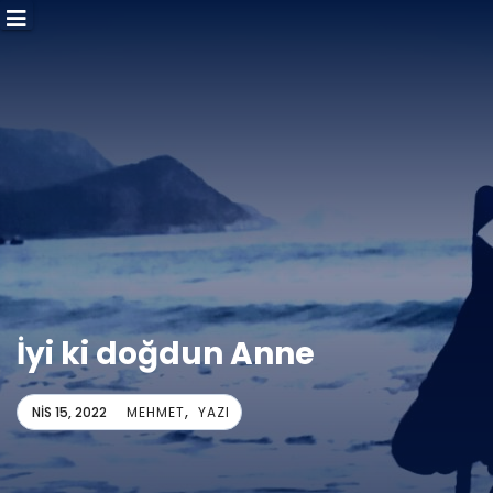
İyi ki doğdun Anne
,
NIS 15, 2022
MEHMET
YAZI