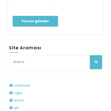
Site Araması
mehmet
uğur
emre
şiir