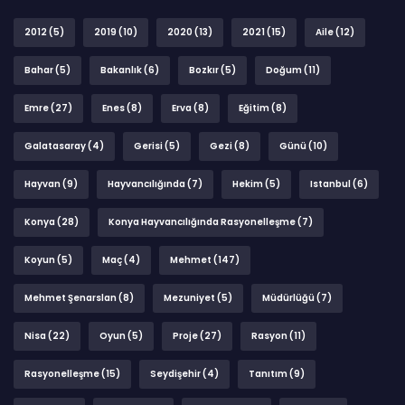
2012
(5)
2019
(10)
2020
(13)
2021
(15)
Aile
(12)
Bahar
(5)
Bakanlık
(6)
Bozkır
(5)
Doğum
(11)
Emre
(27)
Enes
(8)
Erva
(8)
Eğitim
(8)
Galatasaray
(4)
Gerisi
(5)
Gezi
(8)
Günü
(10)
Hayvan
(9)
Hayvancılığında
(7)
Hekim
(5)
Istanbul
(6)
Konya
(28)
Konya Hayvancılığında Rasyonelleşme
(7)
Koyun
(5)
Maç
(4)
Mehmet
(147)
Mehmet Şenarslan
(8)
Mezuniyet
(5)
Müdürlüğü
(7)
Nisa
(22)
Oyun
(5)
Proje
(27)
Rasyon
(11)
Rasyonelleşme
(15)
Seydişehir
(4)
Tanıtım
(9)