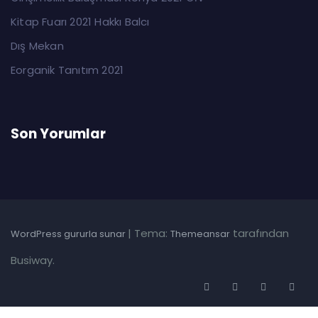
Kitap Fuarı 2021 Hakkı Balcı
Dış Mekan
Eorganik Tanıtım 2021
Son Yorumlar
|
Tema:
tarafından
WordPress gururla sunar
Themeansar
Busiway.