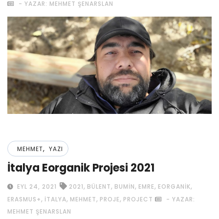
- YAZAR: MEHMET ŞENARSLAN
,
MEHMET
YAZI
İtalya Eorganik Projesi 2021
,
,
,
,
,
EYL 24, 2021
2021
BÜLENT
BUMIN
EMRE
EORGANIK
,
,
,
,
ERASMUS+
ITALYA
MEHMET
PROJE
PROJECT
- YAZAR:
MEHMET ŞENARSLAN