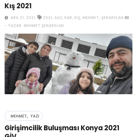
Kış 2021
,
,
,
,
,
ARA 21, 2021
2021
AILE
KAR
KIŞ
MEHMET
ŞENARSLAN
- YAZAR: MEHMET ŞENARSLAN
,
MEHMET
YAZI
Girişimcilik Buluşması Konya 2021
GİV