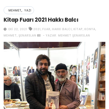
,
MEHMET
YAZI
Kitap Fuarı 2021 Hakkı Balcı
,
,
,
,
,
EKI 22, 2021
2021
FUAR
HAKKI BALCI
KITAP
KONYA
,
MEHMET
ŞENARSLAN
- YAZAR: MEHMET ŞENARSLAN