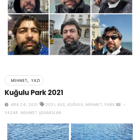
,
MEHMET
YAZI
Kuğulu Park 2021
,
,
,
,
ARA 24, 2021
2021
AILE
KUĞULU
MEHMET
PARK
-
YAZAR: MEHMET ŞENARSLAN