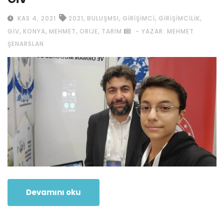
,
,
,
,
KAS 4, 2021
2021
BULUŞMSI
GIRIŞIMCI
GIRIŞIMCILIK
,
,
,
,
GIV
KONYA
MEHMET
ORIJE
TARIM
- YAZAR: MEHMET
ŞENARSLAN
Devamını oku