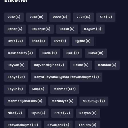
Etiketler
2012
(5)
2019
(10)
2020
(13)
2021
(15)
Aile
(12)
Bahar
(5)
Bakanlık
(6)
Bozkır
(5)
Doğum
(11)
Emre
(27)
Enes
(8)
Erva
(8)
Eğitim
(8)
Galatasaray
(4)
Gerisi
(5)
Gezi
(8)
Günü
(10)
Hayvan
(9)
Hayvancılığında
(7)
Hekim
(5)
Istanbul
(6)
Konya
(28)
Konya Hayvancılığında Rasyonelleşme
(7)
Koyun
(5)
Maç
(4)
Mehmet
(147)
Mehmet Şenarslan
(8)
Mezuniyet
(5)
Müdürlüğü
(7)
Nisa
(22)
Oyun
(5)
Proje
(27)
Rasyon
(11)
Rasyonelleşme
(15)
Seydişehir
(4)
Tanıtım
(9)