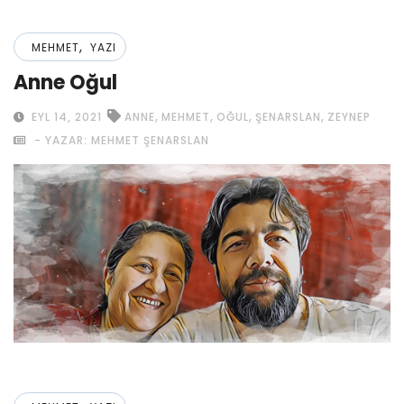
,
MEHMET
YAZI
Anne Oğul
,
,
,
,
EYL 14, 2021
ANNE
MEHMET
OĞUL
ŞENARSLAN
ZEYNEP
- YAZAR: MEHMET ŞENARSLAN