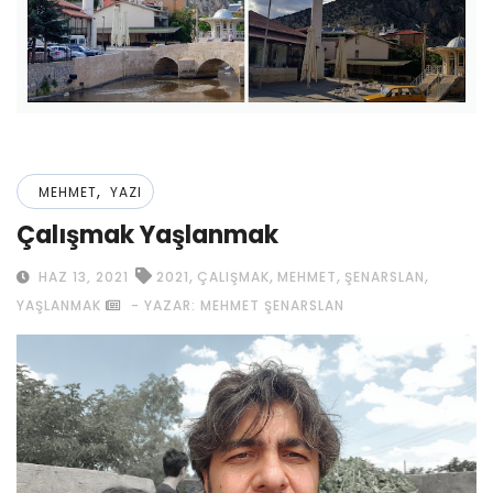
,
MEHMET
YAZI
Çalışmak Yaşlanmak
,
,
,
,
HAZ 13, 2021
2021
ÇALIŞMAK
MEHMET
ŞENARSLAN
YAŞLANMAK
- YAZAR: MEHMET ŞENARSLAN