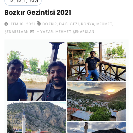
,
MEHMET
YAZI
Bozkır Gezintisi 2021
,
,
,
,
,
TEM 10, 2021
BOZKIR
DAĞ
GEZI
KONYA
MEHMET
ŞENARSLAAN
- YAZAR: MEHMET ŞENARSLAN