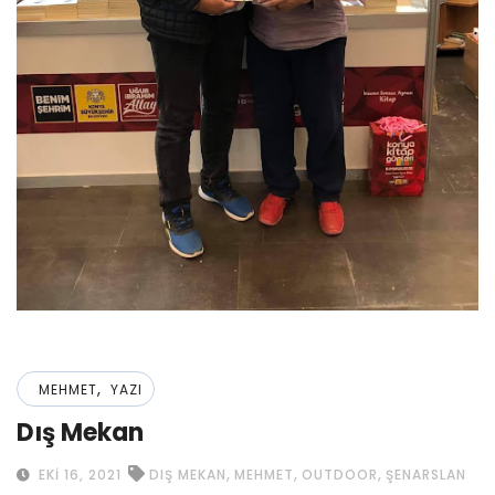
,
MEHMET
YAZI
Dış Mekan
,
,
,
EKI 16, 2021
DIŞ MEKAN
MEHMET
OUTDOOR
ŞENARSLAN