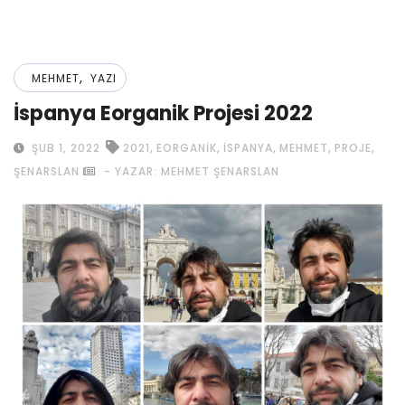
,
MEHMET
YAZI
İspanya Eorganik Projesi 2022
,
,
,
,
,
ŞUB 1, 2022
2021
EORGANIK
ISPANYA
MEHMET
PROJE
ŞENARSLAN
- YAZAR: MEHMET ŞENARSLAN