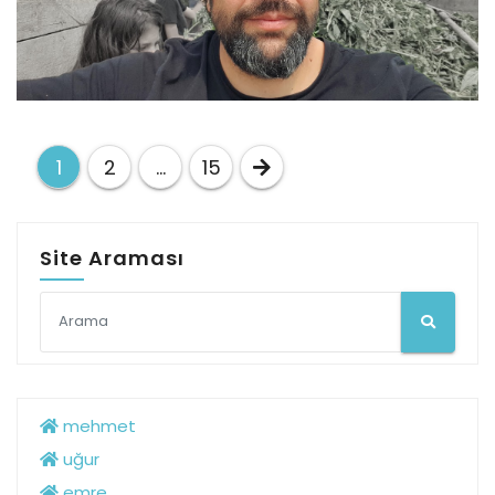
Yazı
1
2
…
15
dolaşımı
Site Araması
mehmet
uğur
emre