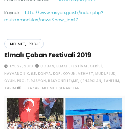
Kaynak :
http://www.rasyon.gov.tr/index.php?
route=modules/news&new_id=17
,
MEHMET
PROJE
Elmalı Çoban Festivali 2019
,
,
,
,
EYL 22, 2019
ÇOBAN
ELMALI
FESTIVAL
GERISI
,
,
,
,
,
,
,
HAYVANCILIK
ILE
KONYA
KOP
KOYUN
MEHMET
MÜDÜRLÜK
,
,
,
,
,
,
OYUN
PROJE
RASYON
RASYONELLEŞME
ŞENARSLAN
TANITIM
TARIM
- YAZAR: MEHMET ŞENARSLAN