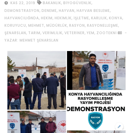
,
,
KAS 22, 2019
BAKANLIK
BIYOGÜVENLIK
,
,
,
,
DEMONSTRASYON
DENEME
HAYVAN
HAYVAN BESLEME
,
,
,
,
,
,
HAYVANCILIĞNDA
HEKIM
HEKIMLIK
IŞLETME
KARLILIK
KONYA
,
,
,
,
,
KORUYUCU
MEHMET
MÜDÜRLÜK
RASYON
RASYONELLEŞME
,
,
,
,
,
ŞENARSLAN
TARIM
VERIMLILIK
VETERINER
YEM
ZOOTEKNI
-
YAZAR: MEHMET ŞENARSLAN