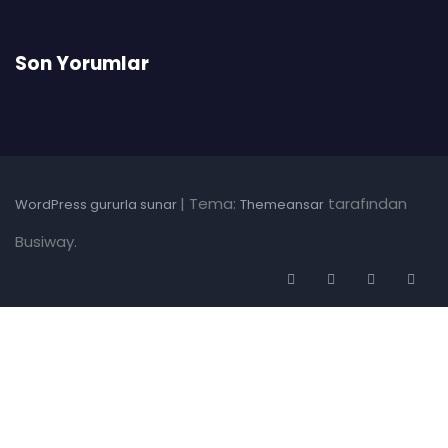
Son Yorumlar
|
Tema:
tarafından
WordPress gururla sunar
Themeansar
Busiway.