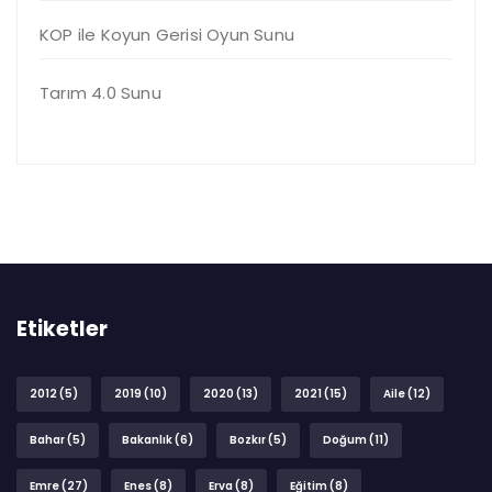
KOP ile Koyun Gerisi Oyun Sunu
Tarım 4.0 Sunu
Etiketler
2012
(5)
2019
(10)
2020
(13)
2021
(15)
Aile
(12)
Bahar
(5)
Bakanlık
(6)
Bozkır
(5)
Doğum
(11)
Emre
(27)
Enes
(8)
Erva
(8)
Eğitim
(8)