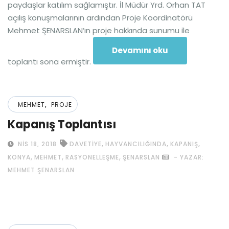
paydaşlar katılım sağlamıştır. İl Müdür Yrd. Orhan TAT
açılış konuşmalarının ardından Proje Koordinatörü
Mehmet ŞENARSLAN’ın proje hakkında sunumu ile
Devamını oku
toplantı sona ermiştir.
,
MEHMET
PROJE
Kapanış Toplantısı
,
,
,
NIS 18, 2018
DAVETIYE
HAYVANCILIĞINDA
KAPANIŞ
,
,
,
KONYA
MEHMET
RASYONELLEŞME
ŞENARSLAN
- YAZAR:
MEHMET ŞENARSLAN