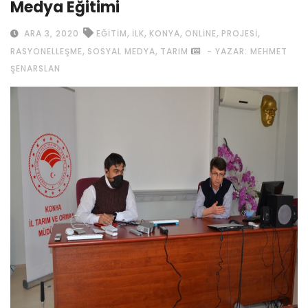
Medya Eğitimi
,
,
,
,
,
ARA 3, 2020
EĞITIM
ILK
KONYA
ONLINE
PROJESI
,
,
RASYONELLEŞME
SOSYAL MEDYA
TARIM
- YAZAR: MEHMET
ŞENARSLAN