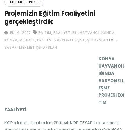
,
MEHMET
PROJE
Projemizin Eğitim Faaliyetini
gerçekleştirdik
,
,
,
EKI 4, 2017
EĞITIM
FAALIYETLERI
HAYVANCILIĞINDA
,
,
,
,
KONYA
MEHMET
PROJESI
RASYONELLEŞME
ŞENARSLAN
-
YAZAR: MEHMET ŞENARSLAN
KONYA
HAYVANCIL
IĞINDA
RASYONELL
EŞME
PROJESİ
EĞİ
TİM
FAALİYETİ
KOP idaresi tarafından 2016 yılı KOP TEYAP kapsamında
desteklen Konya İl Gıda Tarım ve Hayvancılık Müdürlüğü