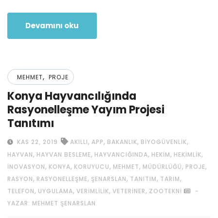
Devamını oku
,
MEHMET
PROJE
Konya Hayvancılığında
Rasyonelleşme Yayım Projesi
Tanıtımı
,
,
,
,
KAS 22, 2019
AKILLI
APP
BAKANLIK
BIYOGÜVENLIK
,
,
,
,
,
HAYVAN
HAYVAN BESLEME
HAYVANCIĞINDA
HEKIM
HEKIMLIK
,
,
,
,
,
,
INOVASYON
KONYA
KORUYUCU
MEHMET
MÜDÜRLÜĞÜ
PROJE
,
,
,
,
,
RASYON
RASYONELLEŞME
ŞENARSLAN
TANITIM
TARIM
,
,
,
,
TELEFON
UYGULAMA
VERIMLILIK
VETERINER
ZOOTEKNI
-
YAZAR: MEHMET ŞENARSLAN