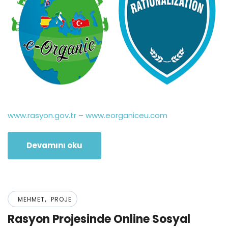
www.rasyon.gov.tr
–
www.eorganiceu.com
Devamını oku
,
MEHMET
PROJE
Rasyon Projesinde Online Sosyal