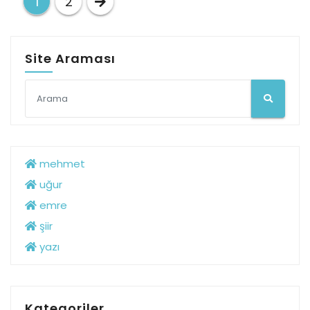
1
2
dolaşımı
Site Araması
mehmet
uğur
emre
şiir
yazı
Kategoriler