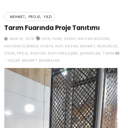
,
,
MEHMET
PROJE
YAZI
Tarım Fuarında Proje Tanıtımı
,
,
,
,
MAR 19, 2019
2019
FUAR
GERISI
HAYVAN BESLEME
,
,
,
,
,
,
HAYVANCILIĞINDA
KONYA
KOP
KOYUN
MEHMET
MÜDÜRLÜK
,
,
,
,
,
OYUN
PROJE
RASYON
RASYONELLEŞME
ŞENARSLAN
TARIM
- YAZAR: MEHMET ŞENARSLAN