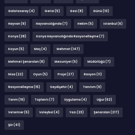
Galatasaray
(4)
Gerisi
(5)
Gezi
(8)
Günü
(10)
Hayvan
(9)
Hayvancılığında
(7)
Hekim
(5)
Istanbul
(6)
Konya
(28)
Konya Hayvancılığında Rasyonelleşme
(7)
Koyun
(5)
Maç
(4)
Mehmet
(147)
Mehmet Şenarslan
(8)
Mezuniyet
(5)
Müdürlüğü
(7)
Nisa
(22)
Oyun
(5)
Proje
(27)
Rasyon
(11)
Rasyonelleşme
(15)
Seydişehir
(4)
Tanıtım
(9)
Tarım
(19)
Toplantı
(7)
Uygulama
(4)
Uğur
(62)
Veteriner
(5)
Voleybol
(4)
Yazı
(23)
Şenarslan
(217)
Şiir
(41)