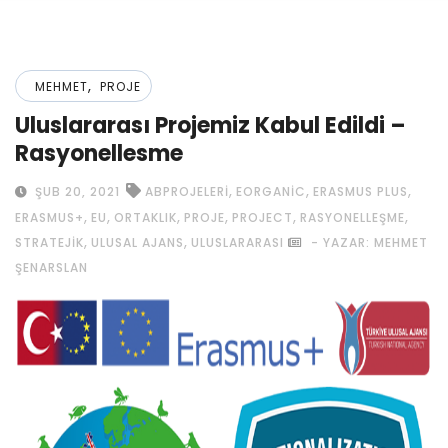
,
MEHMET
PROJE
Uluslararası Projemiz Kabul Edildi –
Rasyonellesme
,
,
,
ŞUB 20, 2021
ABPROJELERI
EORGANIC
ERASMUS PLUS
,
,
,
,
,
,
ERASMUS+
EU
ORTAKLIK
PROJE
PROJECT
RASYONELLEŞME
,
,
STRATEJIK
ULUSAL AJANS
ULUSLARARASI
- YAZAR: MEHMET
ŞENARSLAN