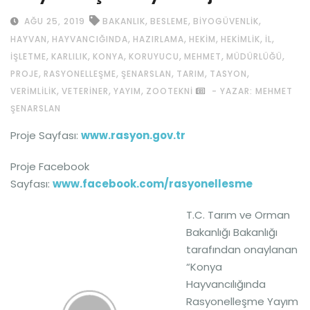
,
,
,
AĞU 25, 2019
BAKANLIK
BESLEME
BIYOGÜVENLIK
,
,
,
,
,
,
HAYVAN
HAYVANCIĞINDA
HAZIRLAMA
HEKIM
HEKIMLIK
IL
,
,
,
,
,
,
IŞLETME
KARLILIK
KONYA
KORUYUCU
MEHMET
MÜDÜRLÜĞÜ
,
,
,
,
,
PROJE
RASYONELLEŞME
ŞENARSLAN
TARIM
TASYON
,
,
,
VERIMLILIK
VETERINER
YAYIM
ZOOTEKNI
- YAZAR: MEHMET
ŞENARSLAN
Proje Sayfası:
www.rasyon.gov.tr
Proje Facebook
Sayfası:
www.facebook.com/rasyonellesme
T.C. Tarım ve Orman
Bakanlığı Bakanlığı
tarafından onaylanan
“Konya
Hayvancılığında
Rasyonelleşme Yayım